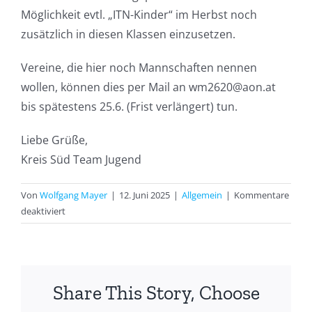
Möglichkeit evtl. „ITN-Kinder“ im Herbst noch
zusätzlich in diesen Klassen einzusetzen.
Vereine, die hier noch Mannschaften nennen
wollen, können dies per Mail an wm2620@aon.at
bis spätestens 25.6. (Frist verlängert) tun.
Liebe Grüße,
Kreis Süd Team Jugend
Von
Wolfgang Mayer
|
12. Juni 2025
|
Allgemein
|
Kommentare
für
deaktiviert
Herbstmeisterschaft
U12,
U14,
U16
Share This Story, Choose
und
U18