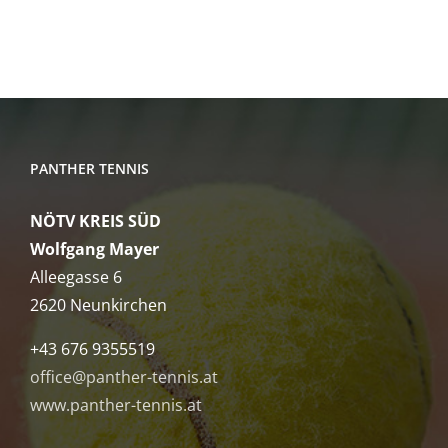
age
…
PANTHER TENNIS
NÖTV KREIS SÜD
Wolfgang Mayer
Alleegasse 6
2620 Neunkirchen
+43 676 9355519
office@panther-tennis.at
www.panther-tennis.at